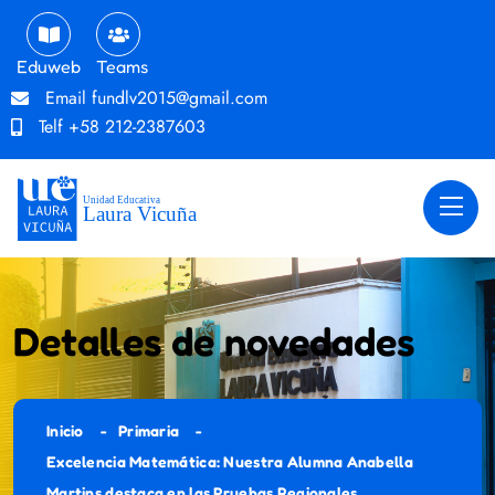
Eduweb
Teams
Email
fundlv2015@gmail.com
Telf
+58 212-2387603
Detalles de novedades
Inicio
Primaria
Excelencia Matemática: Nuestra Alumna Anabella
Martins destaca en las Pruebas Regionales