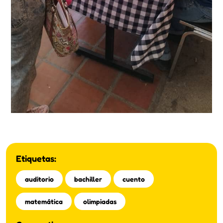
Etiquetas:
auditorio
bachiller
cuento
matemática
olimpiadas