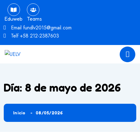
Eduweb
Teams
Email
fundlv2015@gmail.com
Telf
+58 212-2387603
Día:
8 de mayo de 2026
Inicio
08/05/2026