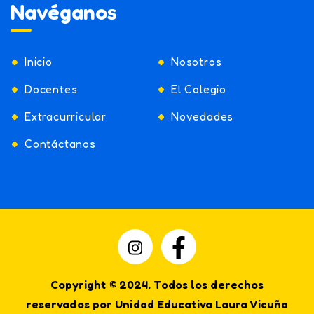
Navéganos
Inicio
Nosotros
Docentes
El Colegio
Extracurricular
Novedades
Contáctanos
Copyright © 2024. Todos los derechos
reservados por Unidad Educativa Laura Vicuña