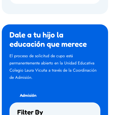
Dale a tu hijo la
educación que merece
El proceso de solicitud de cupo está
permanentemente abierto en la Unidad Educativa
Colegio Laura Vicuña a través de la Coordinación
de Admisión.
Admisión
Filter By