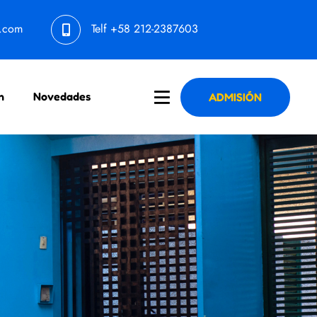
l.com
Telf
+58 212-2387603
n
Novedades
ADMISIÓN