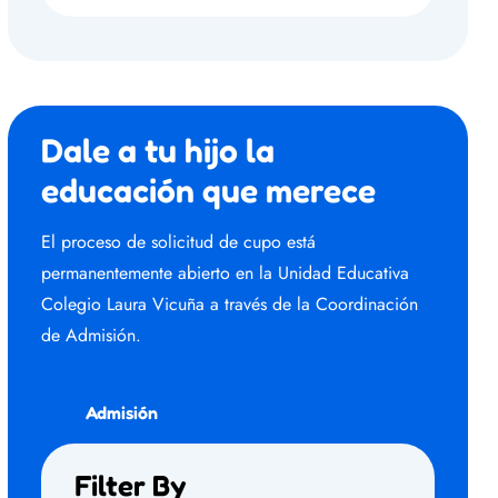
Dale a tu hijo la
educación que merece
El proceso de solicitud de cupo está
permanentemente abierto en la Unidad Educativa
Colegio Laura Vicuña a través de la Coordinación
de Admisión.
Admisión
Filter By