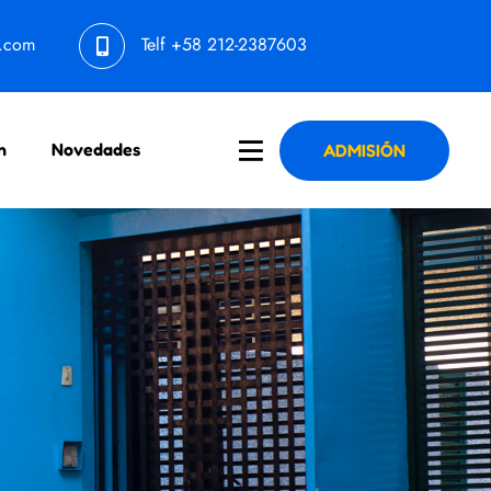
l.com
Telf
+58 212-2387603
n
Novedades
ADMISIÓN