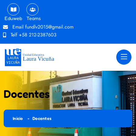
Eduweb
Teams
Email
fundlv2015@gmail.com
Telf
+58 212-2387603
Docentes
Inicio
Docentes