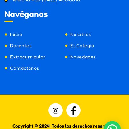
Navéganos
Inicio
Nosotros
Docentes
El Colegio
Extracurricular
Novedades
Contáctanos
Copyright © 2024. Todos los derechos reservados