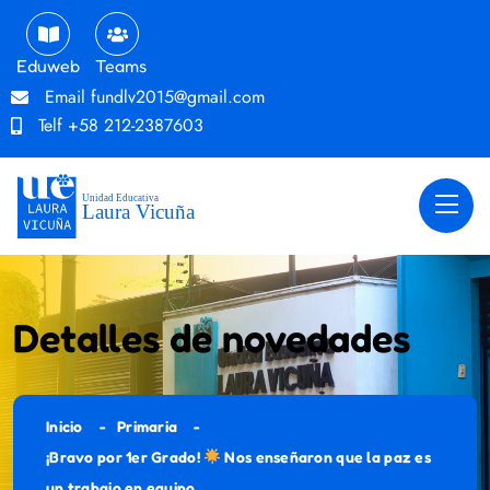
Eduweb
Teams
Email
fundlv2015@gmail.com
Telf
+58 212-2387603
Detalles de novedades
Inicio
Primaria
¡Bravo por 1er Grado!
Nos enseñaron que la paz es
un trabajo en equipo.