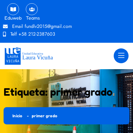
Eduweb
Teams
Email
fundlv2015@gmail.com
Telf
+58 212-2387603
Etiqueta:
primer grado
Inicio
primer grado