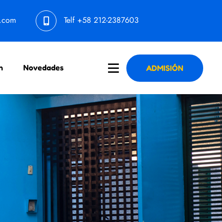
l.com
Telf
+58 212-2387603
n
Novedades
ADMISIÓN