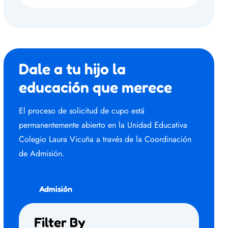
Dale a tu hijo la
educación que merece
El proceso de solicitud de cupo está
permanentemente abierto en la Unidad Educativa
Colegio Laura Vicuña a través de la Coordinación
de Admisión.
Admisión
Filter By