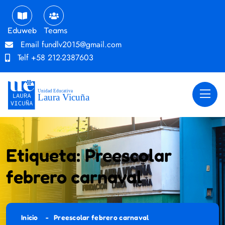
Eduweb
Teams
Email
fundlv2015@gmail.com
Telf
+58 212-2387603
Etiqueta:
Preescolar
febrero carnaval
Inicio
Preescolar febrero carnaval