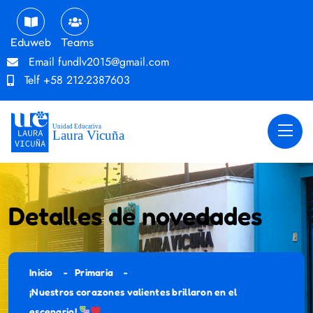
Eduweb
Teams
Email
fundlv2015@gmail.com
Telf
+58 212-2387603
Detalles de novedades
Inicio
Primaria
¡Nuestros corazones valientes brillaron en el
escenario!