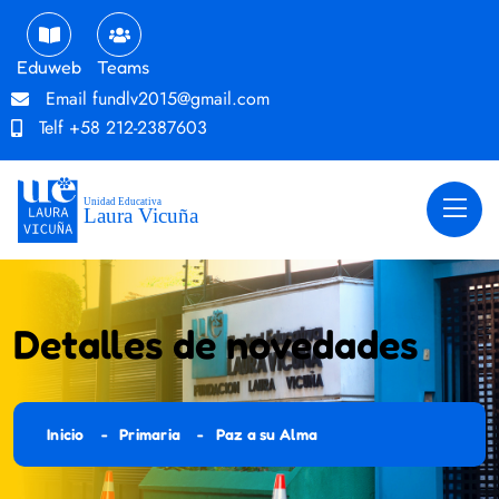
Eduweb
Teams
Email
fundlv2015@gmail.com
Telf
+58 212-2387603
Detalles de novedades
Inicio
Primaria
Paz a su Alma