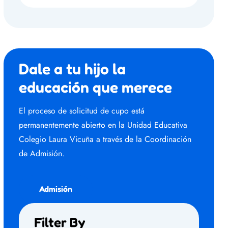
Dale a tu hijo la
educación que merece
El proceso de solicitud de cupo está
permanentemente abierto en la Unidad Educativa
Colegio Laura Vicuña a través de la Coordinación
de Admisión.
Admisión
Filter By