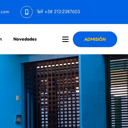
l.com
Telf
+58 212-2387603
n
Novedades
ADMISIÓN