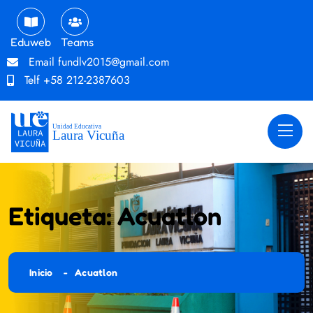
Eduweb
Teams
Email
fundlv2015@gmail.com
Telf
+58 212-2387603
Etiqueta:
Acuatlon
Inicio
Acuatlon