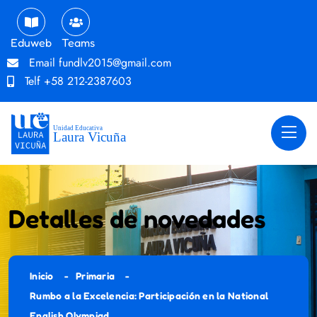
Eduweb
Teams
Email
fundlv2015@gmail.com
Telf
+58 212-2387603
Detalles de novedades
Inicio
Primaria
Rumbo a la Excelencia: Participación en la National
English Olympiad