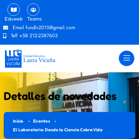
Eduweb
Teams
Email
fundlv2015@gmail.com
Telf
+58 212-2387603
Detalles de novedades
Inicio
Eventos
El Laboratorio: Donde la Ciencia Cobra Vida