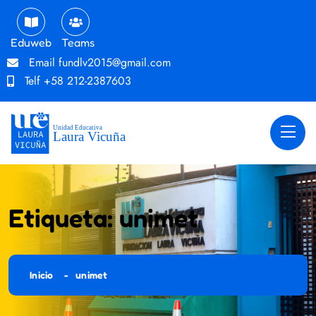
Eduweb
Teams
Email
fundlv2015@gmail.com
Telf
+58 212-2387603
Etiqueta:
unimet
Inicio
unimet