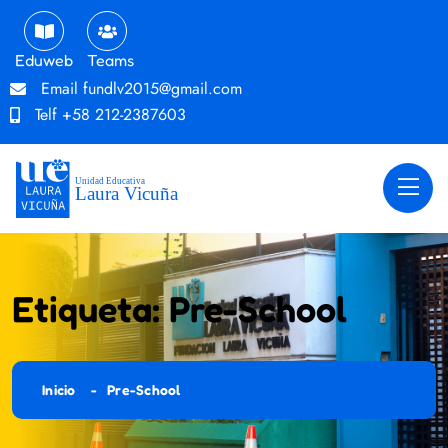
Eduweb
Teams
Email
fundlv2015@gmail.com
Telf
+58 212-2387603
Etiqueta:
Pre-School
Inicio
Pre-School