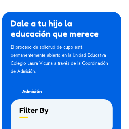
Dale a tu hijo la
educación que merece
El proceso de solicitud de cupo está
permanentemente abierto en la Unidad Educativa
Colegio Laura Vicuña a través de la Coordinación
de Admisión.
Admisión
Filter By