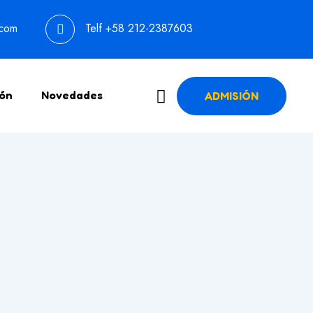
.com
Telf
+58 212-2387603
ión
Novedades
ADMISIÓN