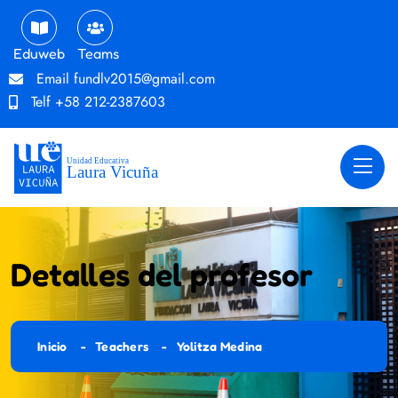
Eduweb
Teams
Email
fundlv2015@gmail.com
Telf
+58 212-2387603
Detalles del profesor
Inicio
Teachers
Yolitza Medina