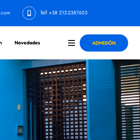
l.com
Telf
+58 212-2387603
n
Novedades
ADMISIÓN