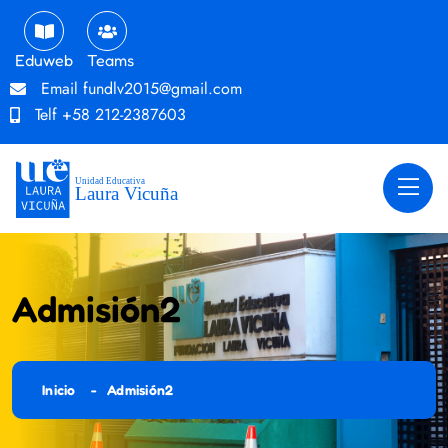
Eduweb
Teams
Email
fundlv2015@gmail.com
Telf
+58 212-2387603
Admisión2
Inicio
Admisión2