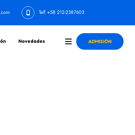
l.com
Telf
+58 212-2387603
ión
Novedades
ADMISIÓN